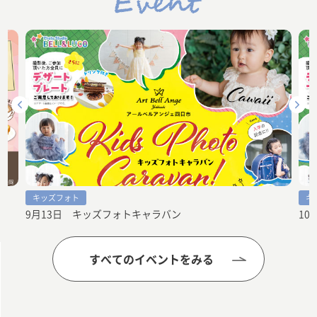
キッズフォト
キ
9月13日 キッズフォトキャラバン
10
すべてのイベントをみる