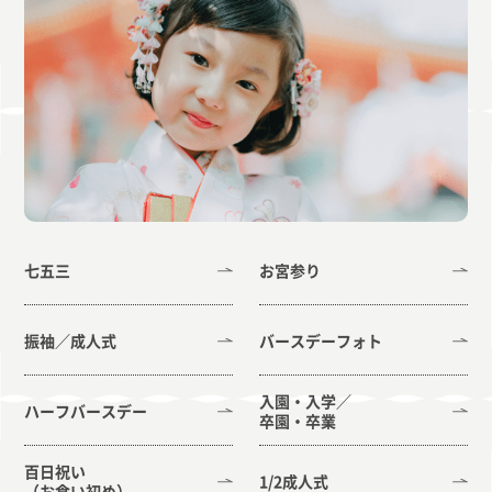
七五三
お宮参り
振袖／成人式
バースデーフォト
入園・入学／
ハーフバースデー
卒園・卒業
百日祝い
1/2成人式
（お食い初め）